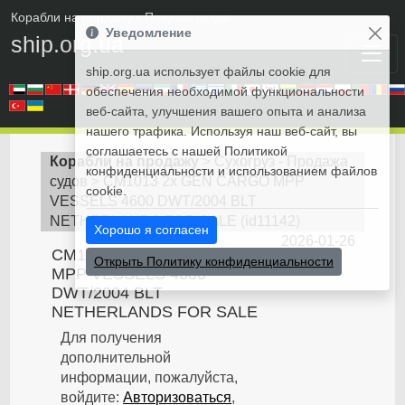
Корабли на продажу
• Покупка судов
Уведомление
ship.org.ua
ship.org.ua использует файлы cookie для
обеспечения необходимой функциональности
веб-сайта, улучшения вашего опыта и анализа
нашего трафика. Используя наш веб-сайт, вы
соглашаетесь с нашей Политикой
Корабли на продажу
>
Сухогруз - Продажа
конфиденциальности и использованием файлов
судов
>
CM1013 2x GEN CARGO MPP
cookie.
VESSELS 4600 DWT/2004 BLT
NETHERLANDS FOR SALE
(
id11142
)
Хорошо я согласен
2026-01-26
CM1013 2x GEN CARGO
Открыть Политику конфиденциальности
MPP VESSELS 4600
DWT/2004 BLT
NETHERLANDS FOR SALE
Для получения
дополнительной
информации, пожалуйста,
войдите:
Авторизоваться
,