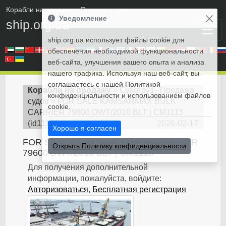
Корабли на продажу
• Покупка судов
Уведомление
ship.org.ua
ship.org.ua использует файлы cookie для
обеспечения необходимой функциональности
веб-сайта, улучшения вашего опыта и анализа
нашего трафика. Используя наш веб-сайт, вы
соглашаетесь с нашей Политикой
Корабли на продажу
>
Сухогруз - Продажа
конфиденциальности и использованием файлов
судов
>
FOR SALE KAMSARMAX BULK
cookie.
CARRIER 79600 DWT/2010 BLT | CM1113
(
id11130
)
2026-02-17
Хорошо я согласен
FOR SALE KAMSARMAX BULK CARRIER
Открыть Политику конфиденциальности
79600 DWT/2010 BLT | CM1113
Для получения дополнительной
информации, пожалуйста, войдите:
Авторизоваться
,
Бесплатная регистрация