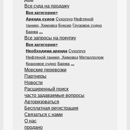
Все суда на продажу
Все категории»
Аренда судов
Сухогруз
Нефтяной
танкер, Химовоз
Буксир
Грузовое судно
Баржа
...
Все запросы на покупку
Все категории»
Необходима аренда
Сухогруз
Нефтяной танкер, Химовоз
Металлолом
Крановое судно
Баржа
...
Морские перевозки
Партнеры
Новости
Расширенный поиск
часто задаваемые вопросы
Авторизоваться
Бесплатная регистрация
Связаться с нами
О нас
продано