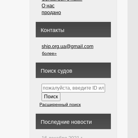
О нас
продано
Контакты
ship.org.ua@gmail.com
более»
Поиск судов
Расширенный поиск
Последние новости