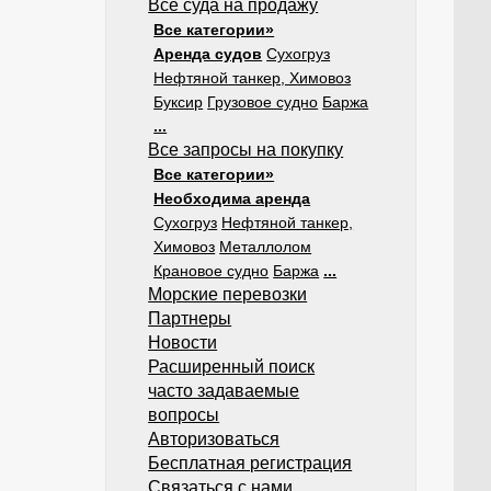
Все суда на продажу
Все категории»
Аренда судов
Сухогруз
Нефтяной танкер, Химовоз
Буксир
Грузовое судно
Баржа
...
Все запросы на покупку
Все категории»
Необходима аренда
Сухогруз
Нефтяной танкер,
Химовоз
Металлолом
Крановое судно
Баржа
...
Морские перевозки
Партнеры
Новости
Расширенный поиск
часто задаваемые
вопросы
Авторизоваться
Бесплатная регистрация
Связаться с нами