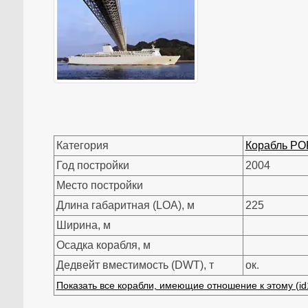
Категория
Корабль Р
Год постройки
2004
Место постройки
Длина габаритная (LOA), м
225
Ширина, м
Осадка корабля, м
Дедвейт вместимость (DWT), т
ок.
Показать все корабли, имеющие отношение к этому (id