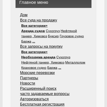
Главное меню
Дом
Все суда на продажу
Все категории»
Аренда судов
Сухогруз
Нефтяной
танкер, Химовоз
Буксир
Грузовое судно
Баржа
...
Все запросы на покупку
Все категории»
Необходима аренда
Сухогруз
Нефтяной танкер, Химовоз
Металлолом
Крановое судно
Баржа
...
Морские перевозки
Партнеры
Новости
Расширенный поиск
часто задаваемые вопросы
Авторизоваться
Бесплатная регистрация