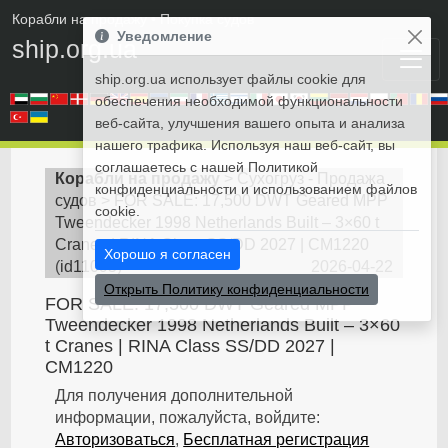
Корабли на продажу
• Покупка судов
Уведомление
ship.org.ua
ship.org.ua использует файлы cookie для
обеспечения необходимой функциональности
веб-сайта, улучшения вашего опыта и анализа
нашего трафика. Используя наш веб-сайт, вы
соглашаетесь с нашей Политикой
Корабли на продажу
>
Сухогруз - Продажа
конфиденциальности и использованием файлов
судов
>
FOR SALE: 17,500 DWT Geared MPP
cookie.
Tweendecker 1998 Netherlands Built – 3×60 t
Cranes | RINA Class SS/DD 2027 | CM1220
Хорошо я согласен
(
id11095
)
2026-04-22
Открыть Политику конфиденциальности
FOR SALE: 17,500 DWT Geared MPP
Tweendecker 1998 Netherlands Built – 3×60
t Cranes | RINA Class SS/DD 2027 |
CM1220
Для получения дополнительной
информации, пожалуйста, войдите:
Авторизоваться
,
Бесплатная регистрация