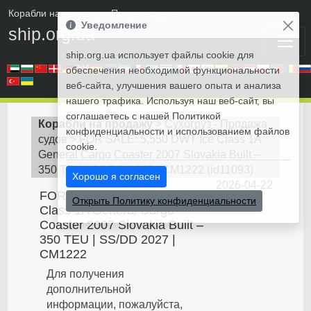
Корабли на продажу
• Покупка судов
Уведомление
ship.org.ua
ship.org.ua использует файлы cookie для
обеспечения необходимой функциональности
веб-сайта, улучшения вашего опыта и анализа
нашего трафика. Используя наш веб-сайт, вы
соглашаетесь с нашей Политикой
Корабли на продажу
>
Сухогруз - Продажа
конфиденциальности и использованием файлов
судов
>
FOR SALE: 5,550 DWT Ice Class 1A
cookie.
General Cargo Coaster 2007 Slovakia Built –
350 TEU | SS/DD 2027 | CM1222
(
id11093
)
Хорошо я согласен
2026-04-22
FOR SALE: 5,550 DWT Ice
Открыть Политику конфиденциальности
Class 1A General Cargo
Coaster 2007 Slovakia Built –
350 TEU | SS/DD 2027 |
CM1222
Для получения
дополнительной
информации, пожалуйста,