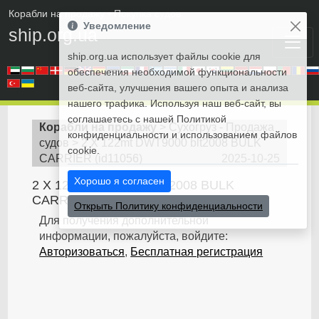
Корабли на продажу
• Покупка судов
Уведомление
ship.org.ua
ship.org.ua использует файлы cookie для
обеспечения необходимой функциональности
веб-сайта, улучшения вашего опыта и анализа
нашего трафика. Используя наш веб-сайт, вы
соглашаетесь с нашей Политикой
Корабли на продажу
>
Сухогруз - Продажа
конфиденциальности и использованием файлов
судов
>
2 X 122mt DWT9000 blt2008 BULK
cookie.
CARRIER
(
id11056
)
2025-10-25
Хорошо я согласен
2 X 122mt DWT9000 blt2008 BULK
CARRIER
Открыть Политику конфиденциальности
Для получения дополнительной
информации, пожалуйста, войдите:
Авторизоваться
,
Бесплатная регистрация