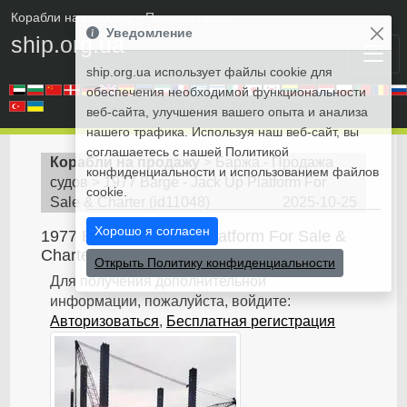
Корабли на продажу
• Покупка судов
Уведомление
ship.org.ua
ship.org.ua использует файлы cookie для
обеспечения необходимой функциональности
веб-сайта, улучшения вашего опыта и анализа
нашего трафика. Используя наш веб-сайт, вы
соглашаетесь с нашей Политикой
Корабли на продажу
>
Баржа - Продажа
конфиденциальности и использованием файлов
судов
>
1977 Barge - Jack Up Platform For
cookie.
Sale & Charter
(
id11048
)
2025-10-25
Хорошо я согласен
1977 Barge - Jack Up Platform For Sale &
Charter
Открыть Политику конфиденциальности
Для получения дополнительной
информации, пожалуйста, войдите:
Авторизоваться
,
Бесплатная регистрация