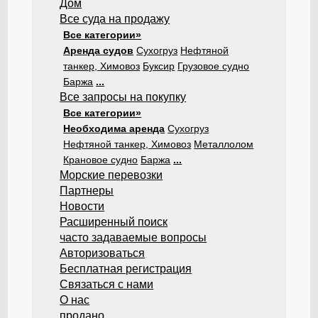
Дом
Все суда на продажу
Все категории»
Аренда судов
Сухогруз
Нефтяной
танкер, Химовоз
Буксир
Грузовое судно
Баржа
...
Все запросы на покупку
Все категории»
Необходима аренда
Сухогруз
Нефтяной танкер, Химовоз
Металлолом
Крановое судно
Баржа
...
Морские перевозки
Партнеры
Новости
Расширенный поиск
часто задаваемые вопросы
Авторизоваться
Бесплатная регистрация
Связаться с нами
О нас
продано