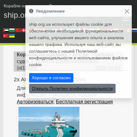
Корабли на продажу
• Покупка судов
Уведомление
ship.org.ua
ship.org.ua использует файлы cookie для
обеспечения необходимой функциональности
веб-сайта, улучшения вашего опыта и анализа
нашего трафика. Используя наш веб-сайт, вы
соглашаетесь с нашей Политикой
Корабли на продажу
>
Буксир - Продажа
конфиденциальности и использованием файлов
судов
>
2x AHTS (under construction)
cookie.
(
id11025
)
2025-10-25
Хорошо я согласен
2x AHTS (under construction)
Для получения дополнительной
Открыть Политику конфиденциальности
информации, пожалуйста, войдите:
Авторизоваться
,
Бесплатная регистрация