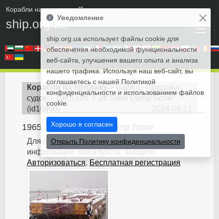
Корабли на продажу
• Покупка судов
Уведомление
ship.org.ua
ship.org.ua использует файлы cookie для
обеспечения необходимой функциональности
веб-сайта, улучшения вашего опыта и анализа
нашего трафика. Используя наш веб-сайт, вы
соглашаетесь с нашей Политикой
Корабли на продажу
>
Баржа - Продажа
конфиденциальности и использованием файлов
судов
>
1965 105' x 24' Steel Dump Scow
cookie.
(
id10400
)
2024-09-21
Хорошо я согласен
1965 105' x 24' Steel Dump Scow
Для получения дополнительной
Открыть Политику конфиденциальности
информации, пожалуйста, войдите:
Авторизоваться
,
Бесплатная регистрация