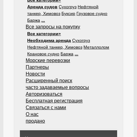
Все категории»
Аренда судов
Сухогруз
Нефтяной
танкер, Химовоз
Буксир
Грузовое судно
Баржа
...
Все запросы на покупку
Все категории»
Необходима аренда
Сухогруз
Нефтяной танкер, Химовоз
Металлолом
Крановое судно
Баржа
...
Морские перевозки
Партнеры
Новости
Расширенный поиск
часто задаваемые вопросы
Авторизоваться
Бесплатная регистрация
Связаться с нами
О нас
продано