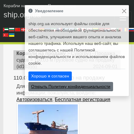
Корабли на продажу
• Покупка судов
Уведомление
ship.org.ua
ship.org.ua использует файлы cookie для
обеспечения необходимой функциональности
веб-сайта, улучшения вашего опыта и анализа
нашего трафика. Используя наш веб-сайт, вы
соглашаетесь с нашей Политикой
Корабли на продажу
>
Сухогруз - Продажа
конфиденциальности и использованием файлов
судов
>
110.03 м грузовое судно на продажу
cookie.
(
id10355
)
2024-09-01
Хорошо я согласен
110.03 м грузовое судно на продажу
Для получения дополнительной
Открыть Политику конфиденциальности
информации, пожалуйста, войдите:
Авторизоваться
,
Бесплатная регистрация