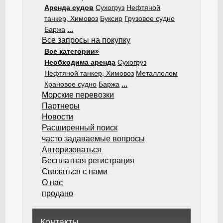
Аренда судов
Сухогруз
Нефтяной
танкер, Химовоз
Буксир
Грузовое судно
Баржа
...
Все запросы на покупку
Все категории»
Необходима аренда
Сухогруз
Нефтяной танкер, Химовоз
Металлолом
Крановое судно
Баржа
...
Морские перевозки
Партнеры
Новости
Расширенный поиск
часто задаваемые вопросы
Авторизоваться
Бесплатная регистрация
Связаться с нами
О нас
продано
Контакты