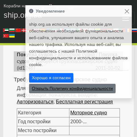
Корабли на продажу
• Покупка судов
Уведомление
ship.org.ua
ship.org.ua использует файлы cookie для
обеспечения необходимой функциональности
веб-сайта, улучшения вашего опыта и анализа
нашего трафика. Используя наш веб-сайт, вы
соглашаетесь с нашей Политикой
Покупка судов
>
Моторное судно - Покупка
конфиденциальности и использованием файлов
судов
>
Требуется грузопассажирское судно
cookie.
(
id1246
)
2011-10-02
Хорошо я согласен
Требуется грузопассажирское судно
Для получения дополнительной
Открыть Политику конфиденциальности
информации, пожалуйста, войдите:
Авторизоваться
,
Бесплатная регистрация
Категория
Моторное судно
Год постройки
2000-...
Место постройки