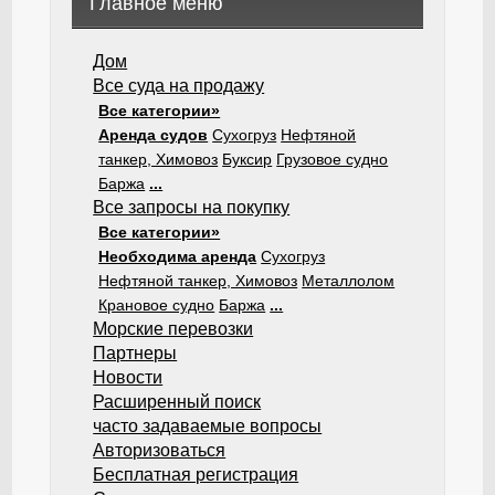
Главное меню
Дом
Все суда на продажу
Все категории»
Аренда судов
Сухогруз
Нефтяной
танкер, Химовоз
Буксир
Грузовое судно
Баржа
...
Все запросы на покупку
Все категории»
Необходима аренда
Сухогруз
Нефтяной танкер, Химовоз
Металлолом
Крановое судно
Баржа
...
Морские перевозки
Партнеры
Новости
Расширенный поиск
часто задаваемые вопросы
Авторизоваться
Бесплатная регистрация