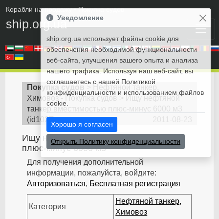
Корабли на продажу
• Покупка судов
Уведомление
ship.org.ua
ship.org.ua использует файлы cookie для
обеспечения необходимой функциональности
веб-сайта, улучшения вашего опыта и анализа
нашего трафика. Используя наш веб-сайт, вы
соглашаетесь с нашей Политикой
Покупка судов
>
Нефтяной танкер,
конфиденциальности и использованием файлов
Химовоз - Покупка судов
>
Ищу нефтяной
cookie.
танкер вместимостью плюс-минус 6000 м3
(
id1027
)
2011-08-23
Хорошо я согласен
Ищу нефтяной танкер вместимостью
Открыть Политику конфиденциальности
плюс-минус 6000 м3
Для получения дополнительной
информации, пожалуйста, войдите:
Авторизоваться
,
Бесплатная регистрация
Нефтяной танкер,
Категория
Химовоз